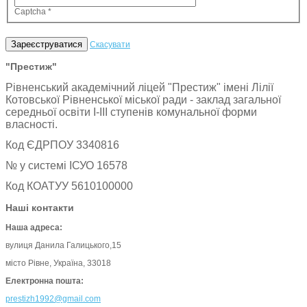
Captcha
*
Зареєструватися
Скасувати
"Престиж"
Рівненський академічний ліцей "Престиж" імені Лілії
Котовської Рівненської міської ради - заклад загальної
середньої освіти І-ІІІ ступенів комунальної форми
власності.
Код ЄДРПОУ 3340816
№ у системі ІСУО 16578
Код КОАТУУ 5610100000
Наші контакти
Наша адреса:
вулиця Данила Галицького,15
місто Рівне, Україна, 33018
Електронна пошта:
prestizh1992@gmail.com