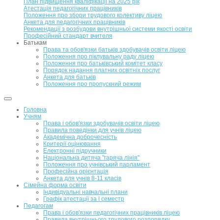
План підвищення кваліфікації на 2025 рік
Атестація педагогічних працівників
Положення про збори трудового колективу ліцею
Анкета для педагогічних працівників
Рекомендації з розбудови внутрішньої системи якості освіти
Професійний стандарт вчителя
Батькам
Права та обов'язки батьків здобувачів освіти ліцею
Положення про піклувальну раду ліцею
Положення про батьківський комітет класу
Порядок надання платних освітніх послуг
Анкета для батьків
Положення про пропускний режим
Головна
Учням
Права і обов'язки здобувачів освіти ліцею
Правила поведінки для учнів ліцею
Академічна доброчесність
Критерії оцінювання
Електронні підручники
Національна дитяча "гаряча лінія"
Положення про учнівський парламент
Професійна орієнтація
Анкета для учнів 8-11 класів
Сімейна форма освіти
Індивідуальні навчальні плани
Графік атестації за І семестр
Педагогам
Права і обов'язки педагогічних працівників ліцею
Правила внутрішнього трудового розпорядку