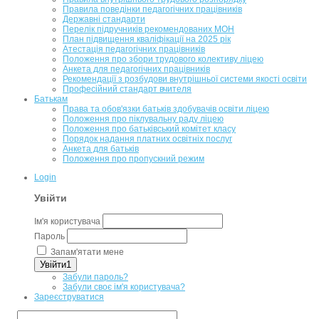
Правила поведінки педагогічних працівників
Державні стандарти
Перелік підручників рекомендованих МОН
План підвищення кваліфікації на 2025 рік
Атестація педагогічних працівників
Положення про збори трудового колективу ліцею
Анкета для педагогічних працівників
Рекомендації з розбудови внутрішньої системи якості освіти
Професійний стандарт вчителя
Батькам
Права та обов'язки батьків здобувачів освіти ліцею
Положення про піклувальну раду ліцею
Положення про батьківський комітет класу
Порядок надання платних освітніх послуг
Анкета для батьків
Положення про пропускний режим
Login
Увійти
Ім'я користувача
Пароль
Запам'ятати мене
Увійти1
Забули пароль?
Забули своє ім'я користувача?
Зареєструватися