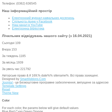
Телефон: (0362) 636545
Наш інформаційний простір
Електронний журнал навчальних досягнень
Спільнота ліцею у Facebook
Наш канал в YouTube
Електронна бібліотека
Лічильник відвідувань нашого сайту (з 16.04.2021)
Сьогодні
109
Вчора
153
За тиждень
1185
За місяць
1939
За увесь час
221792
Авторське право & # 169;% date%% sitename%. Всі права захищені.
Designed by
SmartAddons.Com
Joomla!
- це Безкоштовне програмне забезпечення, випущене за адресою
Template Settings
Reset
Theme
New
Color
For each color, the params below will give default values
Blue
Red
Cyan
Green
Orange