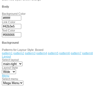
Body
Background Color
Link Color
Text Color
Background
Patterns for Layour Style: Boxed
pattern1
pattern2
pattern3
pattern4
pattern5
pattern6
pattern7
pattern8
Layout
Select layout
Layout Style
Menu
Select menu