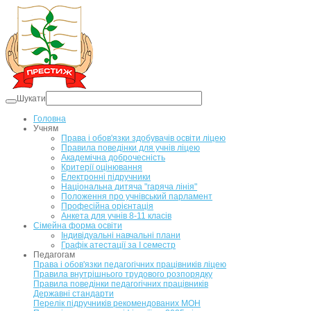
Шукати
Головна
Учням
Права і обов'язки здобувачів освіти ліцею
Правила поведінки для учнів ліцею
Академічна доброчесність
Критерії оцінювання
Електронні підручники
Національна дитяча "гаряча лінія"
Положення про учнівський парламент
Професійна орієнтація
Анкета для учнів 8-11 класів
Сімейна форма освіти
Індивідуальні навчальні плани
Графік атестації за І семестр
Педагогам
Права і обов'язки педагогічних працівників ліцею
Правила внутрішнього трудового розпорядку
Правила поведінки педагогічних працівників
Державні стандарти
Перелік підручників рекомендованих МОН